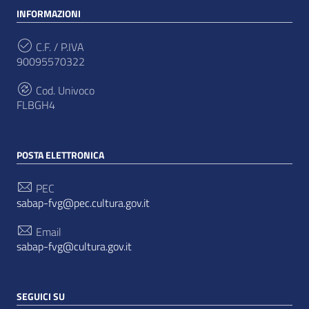
INFORMAZIONI
C.F. / P.IVA
90095570322
Cod. Univoco
FLBGH4
POSTA ELETTRONICA
PEC
sabap-fvg@pec.cultura.gov.it
Email
sabap-fvg@cultura.gov.it
SEGUICI SU