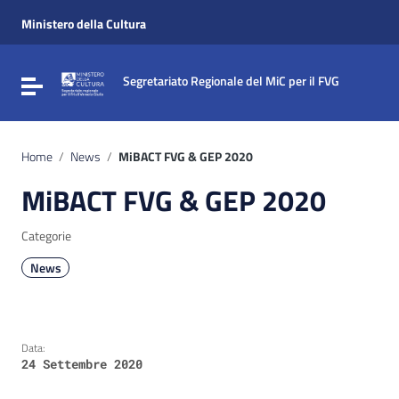
Vai ai contenuti
Vai al menu di navigazione
Ministero della Cultura
Vai al footer
Segretariato Regionale del MiC per il FVG
Attiva / disattiva la navigazione
Home
/
News
/
MiBACT FVG & GEP 2020
MiBACT FVG & GEP 2020
Categorie
News
Data:
24 Settembre 2020