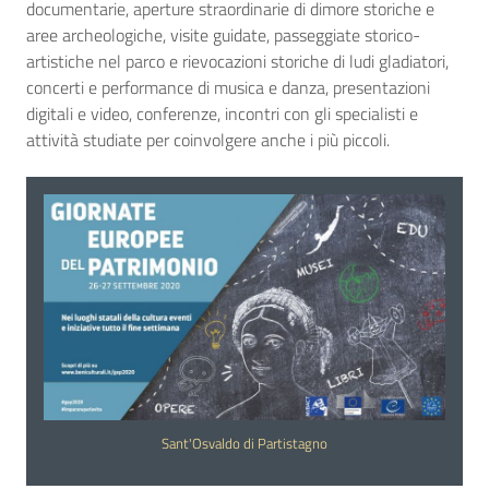
documentarie, aperture straordinarie di dimore storiche e
aree archeologiche, visite guidate, passeggiate storico-
artistiche nel parco e rievocazioni storiche di ludi gladiatori,
concerti e performance di musica e danza, presentazioni
digitali e video, conferenze, incontri con gli specialisti e
attività studiate per coinvolgere anche i più piccoli.
Sant'Osvaldo di Partistagno