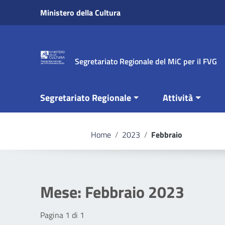
Vai ai contenuti
Ministero della Cultura
Vai al menu di navigazione
Vai al footer
Segretariato Regionale del MiC per il FVG
Segretariato Regionale
Attività
Home
/
2023
/
Febbraio
Mese:
Febbraio 2023
Pagina 1 di 1