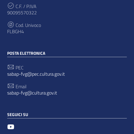
C.F. / P.IVA
90095570322
Cod. Univoco
FLBGH4
POSTA ELETTRONICA
PEC
sabap-fvg@pec.cultura.gov.it
Email
sabap-fvg@cultura.gov.it
SEGUICI SU