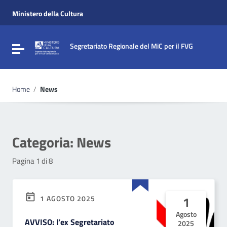
Vai ai contenuti
Vai al menu di navigazione
Ministero della Cultura
Vai al footer
Segretariato Regionale del MiC per il FVG
Attiva / disattiva la navigazione
Home
/
News
Categoria:
News
Pagina 1 di 8
1 AGOSTO 2025
1
Agosto
AVVISO: l’ex Segretariato
2025