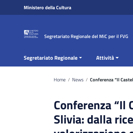
Vai ai contenuti
Ministero della Cultura
Vai al menu di navigazione
Vai al footer
Segretariato Regionale del MiC per il FVG
Segretariato Regionale
Attività
Home
/
News
/
Conferenza “Il Castell
Conferenza “Il C
Slivia: dalla ric